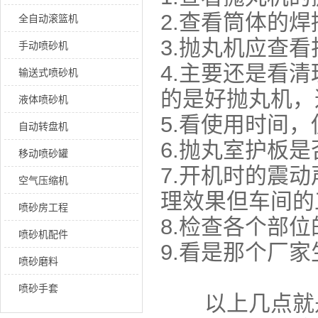
2.查看筒体的
全自动滚篮机
3.抛丸机应查
手动喷砂机
4.主要还是看
输送式喷砂机
的是好抛丸机，
液体喷砂机
5.看使用时间
自动转盘机
6.抛丸室护板
移动喷砂罐
7.开机时的震
空气压缩机
理效果但车间的
喷砂房工程
8.检查各个部
喷砂机配件
9.看是那个厂
喷砂磨料
喷砂手套
以上几点就是