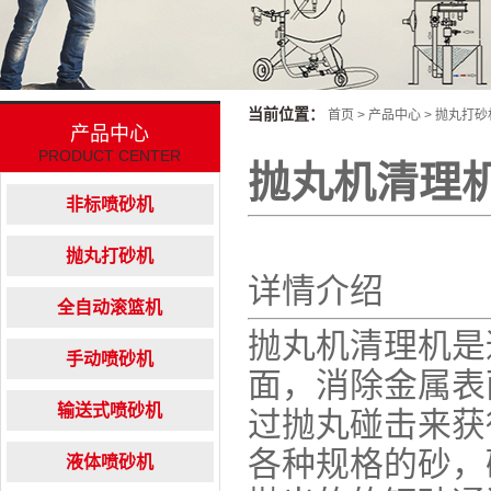
当前位置：
首页
>
产品中心
>
抛丸打砂
产品中心
PRODUCT CENTER
抛丸机清理
非标喷砂机
抛丸打砂机
详情介绍
全自动滚篮机
抛丸机清理机是
手动喷砂机
面，消除金属表
输送式喷砂机
过抛丸碰击来获
各种规格的砂，
液体喷砂机